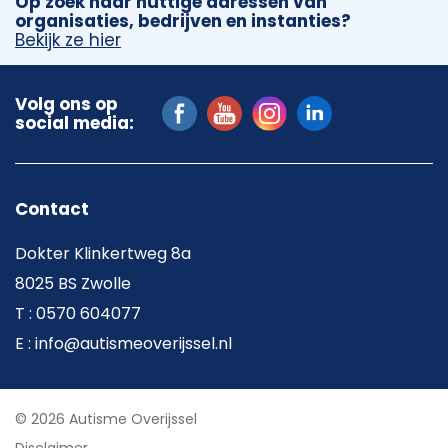
Op zoek naar nuttige adressen van
organisaties, bedrijven en instanties?
Bekijk ze hier
Volg ons op
social media:
Contact
Dokter Klinkertweg 8a
8025 BS Zwolle
T : 0570 604077
E : info@autismeoverijssel.nl
© 2026 Autisme Overijssel
Disclaimer