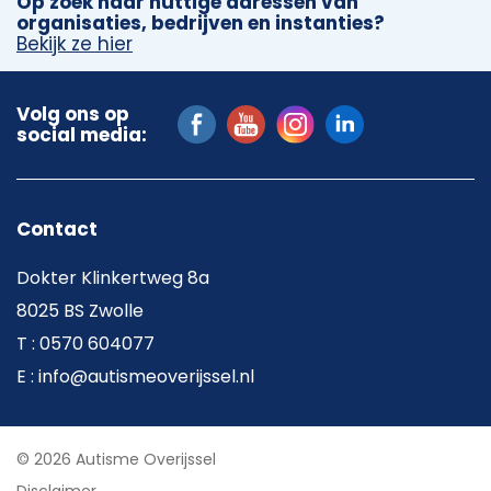
Op zoek naar nuttige adressen van
organisaties, bedrijven en instanties?
Bekijk ze hier
Volg ons op
social media:
Contact
Dokter Klinkertweg 8a
8025 BS Zwolle
T : 0570 604077
E : info@autismeoverijssel.nl
© 2026 Autisme Overijssel
Disclaimer