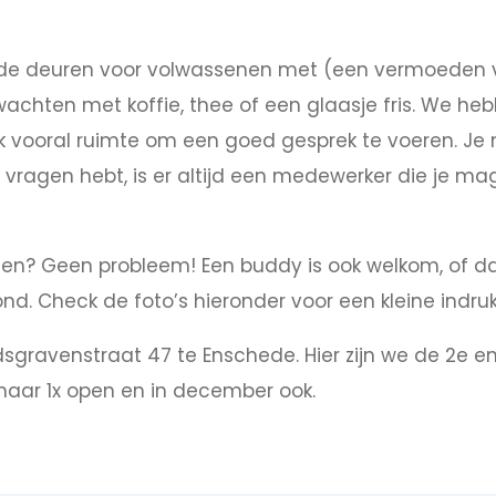
 de deuren voor volwassenen met (een vermoeden va
wachten met koffie, thee of een glaasje fris. We he
lijk vooral ruimte om een goed gesprek te voeren. J
 vragen hebt, is er altijd een medewerker die je mag
n? Geen probleem! Een buddy is ook welkom, of dat 
ond. Check de foto’s hieronder voor een kleine indruk
dsgravenstraat 47 te Enschede. Hier zijn we de 2e 
s maar 1x open en in december ook.