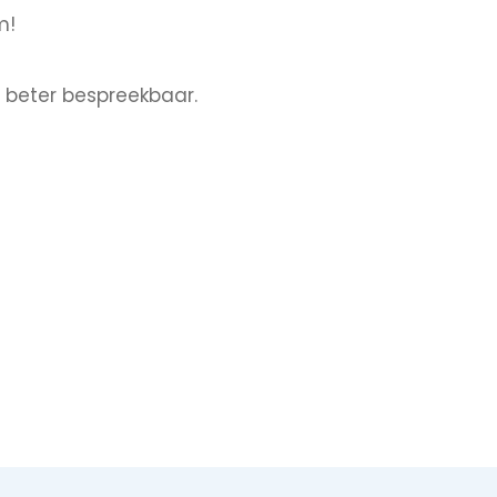
m!
e beter bespreekbaar.