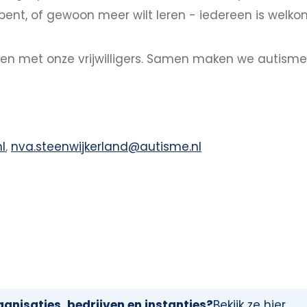
bent, of gewoon meer wilt leren - iedereen is welko
ngen met onze vrijwilligers. Samen maken we autism
l
,
nva.steenwijkerland@autisme.nl
anisaties, bedrijven en instanties?
Bekijk ze hier