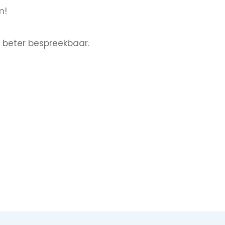
m!
e beter bespreekbaar.