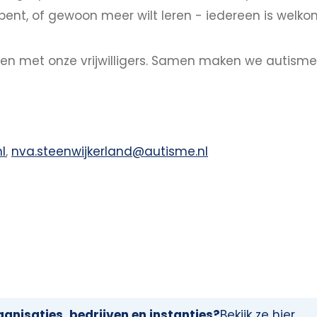
bent, of gewoon meer wilt leren - iedereen is welko
ngen met onze vrijwilligers. Samen maken we autism
l
,
nva.steenwijkerland@autisme.nl
anisaties, bedrijven en instanties?
Bekijk ze hier