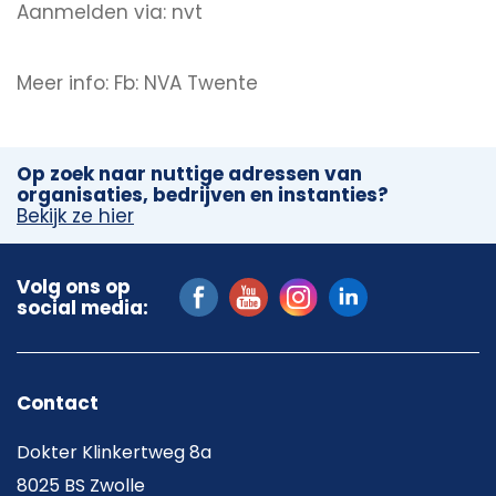
Aanmelden via: nvt
Meer info: Fb: NVA Twente
Op zoek naar nuttige adressen van
organisaties, bedrijven en instanties?
Bekijk ze hier
Volg ons op
social media:
Contact
Dokter Klinkertweg 8a
8025 BS Zwolle