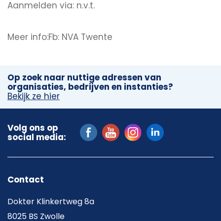
Aanmelden via: n.v.t.
Meer info:Fb: NVA Twente
Op zoek naar nuttige adressen van
organisaties, bedrijven en instanties?
Bekijk ze hier
Volg ons op
social media:
Contact
Dokter Klinkertweg 8a
8025 BS Zwolle