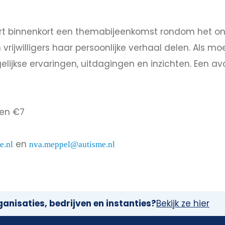
rt binnenkort een themabijeenkomst rondom het on
vrijwilligers haar persoonlijke verhaal delen. Als m
ijkse ervaringen, uitdagingen en inzichten. Een avo
den €7
en
e.nl
nva.meppel@autisme.nl
anisaties, bedrijven en instanties?
Bekijk ze hier