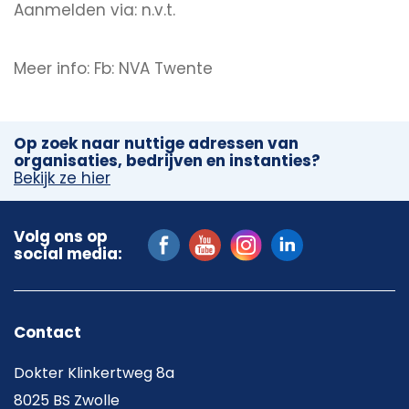
Aanmelden via: n.v.t.
Meer info: Fb: NVA Twente
Op zoek naar nuttige adressen van
organisaties, bedrijven en instanties?
Bekijk ze hier
Volg ons op
social media:
Contact
Dokter Klinkertweg 8a
8025 BS Zwolle